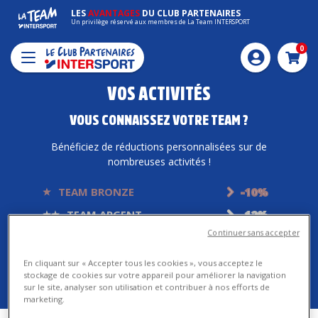
LES
AVANTAGES
DU CLUB PARTENAIRES
Un privilège réservé aux membres de La Team INTERSPORT
0
Pani
VOS ACTIVITÉS
VOUS CONNAISSEZ VOTRE TEAM ?
Bénéficiez de réductions personnalisées sur de
nombreuses activités !
TEAM BRONZE
-10%
TEAM ARGENT
-12%
Continuer sans accepter
TEAM OR
-15%
En cliquant sur « Accepter tous les cookies », vous acceptez le
Connectez-vous pour connaître votre statut
stockage de cookies sur votre appareil pour améliorer la navigation
sur le site, analyser son utilisation et contribuer à nos efforts de
marketing.