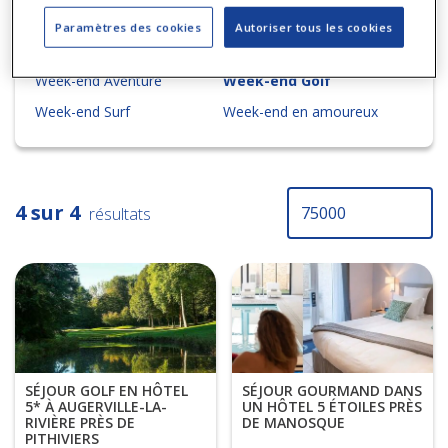
Paramètres des cookies
Autoriser tous les cookies
AQUATIQUE
AÉRIEN
COURS & ATELIERS
FORME & BI
Week-end Aventure
Week-end Golf
Week-end Surf
Week-end en amoureux
4 sur 4
résultats
SÉJOUR GOURMAND DANS
SÉJOUR GOLF EN HÔTEL
UN HÔTEL 5 ÉTOILES PRÈS
5* À AUGERVILLE-LA-
DE MANOSQUE
RIVIÈRE PRÈS DE
PITHIVIERS