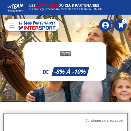
LES
AVANTAGES
DU CLUB PARTENAIRES
Un privilège réservé aux membres de La Team INTERSPORT
0
Pani
-8% À -10%
DE
Votre bon plan Fabrikus World
Continuer sans accepter
Saisissez le nombre de billets que vous souhaitez