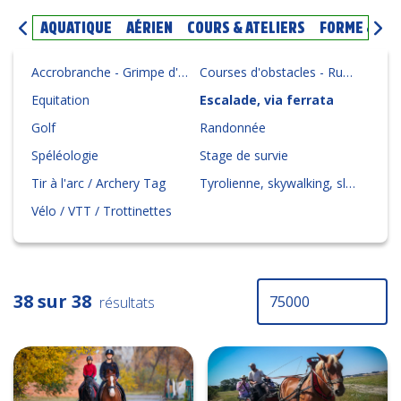
AQUATIQUE
AÉRIEN
COURS & ATELIERS
FORME & BI
Accrobranche - Grimpe d'arbres
Courses d'obstacles - Running - Trails - Cours d'orientation
Equitation
Escalade, via ferrata
Golf
Randonnée
Spéléologie
Stage de survie
Tir à l'arc / Archery Tag
Tyrolienne, skywalking, slackline, viacorda
Vélo / VTT / Trottinettes
38 sur 38
résultats