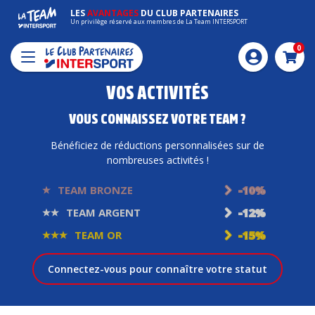
LES
AVANTAGES
DU CLUB PARTENAIRES
Un privilège réservé aux membres de La Team INTERSPORT
0
Pani
VOS ACTIVITÉS
VOUS CONNAISSEZ VOTRE TEAM ?
Bénéficiez de réductions personnalisées sur de
nombreuses activités !
TEAM BRONZE
-10%
TEAM ARGENT
-12%
TEAM OR
-15%
Connectez-vous pour connaître votre statut