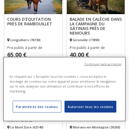
COURS D'ÉQUITATION
BALADE EN CALÈCHE DANS
PRÈS DE RAMBOUILLET
LA CAMPAGNE DU
GÂTINAIS PRÈS DE
NEMOURS
Longvilliers (78730)
Gironville (77890)
Prix public à partir de
Prix public à partir de
65,00 €
40,00 €
-15%
-15%
Jusqu'à
Jusqu'à
Continuer sans accepter
En cliquant sur « Accepter tous les cookies », vous acceptez le
stockage de cookies sur votre appareil pour améliorer la navigation
sur le site, analyser son utilisation et contribuer à nos efforts de
marketing.
Paramètres des cookies
Autoriser tous les cookies
VIA FERRATA DU
VIA FERRATA SUR LE
REGARDOIR PRÈS
ROCHER DU CAPUCIN AU
D'OYONNAX
MONT DORE
Le Mont Dore (63140)
Moirans-en-Montagne (39260)