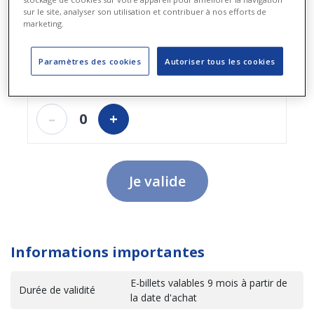
sur le site, analyser son utilisation et contribuer à nos efforts de
marketing.
11,80 €
8,60 €
prix remisé
Paramètres des cookies
Autoriser tous les cookies
Économie :
0,00 €
0,00 €
–
0
+
Je valide
Informations importantes
E-billets valables 9 mois à partir de
Durée de validité
la date d'achat