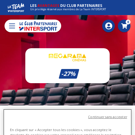
LES
AVANTAGES
DU CLUB PARTENAIRES
Un privilège réservé aux membres de La Team INTERSPORT
0
Pani
-27%
Continuer sans accepter
Votre bon plan Megarama
En cliquant sur « Accepter tous les cookies », vous acceptez le
Achetez jusqu'à 5 e-billets par commande
stockage de cookies sur votre appareil pour améliorer la navigation