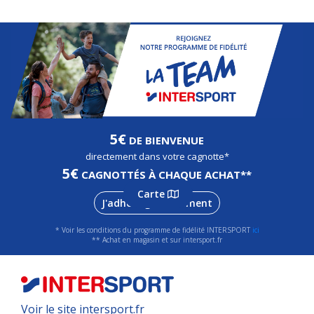
5€
DE BIENVENUE
directement dans votre cagnotte*
5€
CAGNOTTÉS À CHAQUE ACHAT**
Carte
J'adhère gratuitement
* Voir les conditions du programme de fidélité INTERSPORT
ici
** Achat en magasin et sur intersport.fr
Voir le site intersport.fr