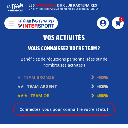
LES
AVANTAGES
DU CLUB PARTENAIRES
Un privilège réservé aux membres de La Team INTERSPORT
0
Pani
VOS ACTIVITÉS
VOUS CONNAISSEZ VOTRE TEAM ?
Bénéficiez de réductions personnalisées sur de
nombreuses activités !
TEAM BRONZE
-10%
TEAM ARGENT
-12%
TEAM OR
-15%
Connectez-vous pour connaître votre statut