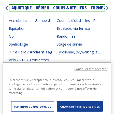
AQUATIQUE
AÉRIEN
COURS & ATELIERS
FORME & BI
Accrobranche - Grimpe d'arbres
Courses d'obstacles - Running - Trails - Cours d'orientation
Equitation
Escalade, via ferrata
Golf
Randonnée
Spéléologie
Stage de survie
Tir à l'arc / Archery Tag
Tyrolienne, skywalking, slackline, viacorda
Vélo / VTT / Trottinettes
Continuer sans accepter
En cliquant sur « Accepter tous les cookies », vous acceptez le
stockage de cookies sur votre appareil pour améliorer la navigation
20 sur 20
résultats
sur le site, analyser son utilisation et contribuer à nos efforts de
marketing.
Paramètres des cookies
Autoriser tous les cookies