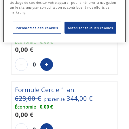
stockage de cookies sur votre appareil pour améliorer la navigation
Contremarque à échanger contre un abonnement
sur le site, analyser son utilisation et contribuer à nos efforts de
marketing.
Formule Access 1 an
Paramètres des cookies
Autoriser tous les cookies
524,00 €
299,00 €
prix remisé
Économie :
0,00 €
0,00 €
–
0
+
Formule Cercle 1 an
628,00 €
344,00 €
prix remisé
Économie :
0,00 €
0,00 €