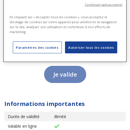
centime près
Continuer sans accepter
En cliquant sur « Accepter tous les cookies », vous acceptez le
Valeur du bon
stockage de cookies sur votre appareil pour améliorer la navigation
sur le site, analyser son utilisation et contribuer à nos efforts de
marketing.
€
Paramètres des cookies
Autoriser tous les cookies
Vous devez rentrer un montant entre 15 € et 150 €
Je valide
Informations importantes
Durée de validité
illimité
Valable en ligne