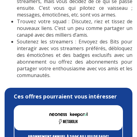
streamers, mais vous décidez de ce qui se passe
actuellement disponibles dans les
ensuite. C’est vous qui pilotez ce vaisseau ;
pays suivants : Allemagne, Autriche,
messages, émoticônes, etc. sont vos armes.
Belgique, Bulgarie, Chypre, Croatie,
Trouvez votre squad : Discutez, riez et tissez de
Espagne, Estonie, Finlande, France,
nouveaux liens. C’est un peu comme partager un
Grèce, Hongrie, Irlande, Italie,
canapé avec des milliers d’amis.
Lettonie, Lituanie, Luxembourg,
Soutenez les streamers : Envoyez des Bits pour
Malte, Pays-Bas, Pologne,
interagir avec vos streamers préférés, débloquez
Portugal, République tchèque,
Roumanie, Slovaquie et Slovénie
des émoticônes et des badges exclusifs avec un
abonnement ou offrez des abonnements pour
partager votre enthousiasme avec vos amis et les
communautés.
Ces offres pourraient vous intéresser
ABONNEMENT ANNUEL À
299€
AU LIEU DE 565€*