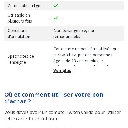
Cumulable en ligne
Utilisable en
plusieurs fois
Conditions
Non échangeable, non
d'annulation
remboursable.
Cette carte ne peut être utilisée que
sur twitch.tv, par des personnes
Spécificités de
âgées de 13 ans ou plus, et
l'enseigne
uniquement pour des biens et
services proposés par Twitch, ou
pour des biens vendus sur twitch.tv
ou ses applications. Cette carte ne
peut pas être renvoyée,
Où et comment utiliser votre bon
remboursée, revendue ou
d'achat ?
échangée contre de l'argent liquide,
sauf si la loi applicable l'exige. Cette
Vous devez avoir un compte Twitch valide pour utiliser
carte ne peut pas être utilisée pour
cette carte. Pour l'utiliser :
acheter d'autres cartes cadeaux.
Cette carte cadeau et la valeur