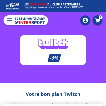
LES
AVANTAGES
DU CLUB PARTENAIRES
Un privilège réservé aux membres de La Team INTERSPORT
0
Pani
-6%
Votre bon plan Twitch
Saisissez le montant de votre Bon d'achat au