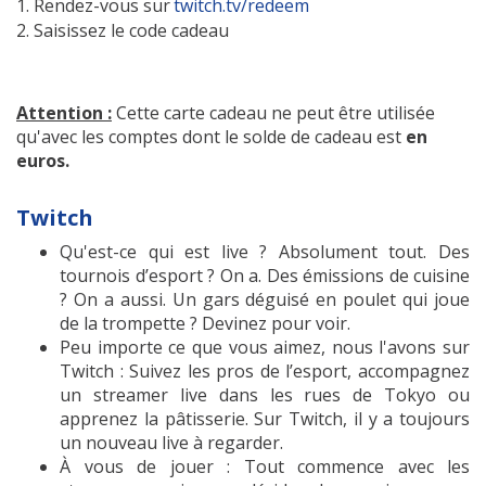
1. Rendez-vous sur
twitch.tv/redeem
sous-jacente n'expirent pas. Cette
2. Saisissez le code cadeau
carte n'est pas rechargeable.
Aucuns frais ne sont associés aux
cartes-cadeaux.
Attention :
Cette carte cadeau ne peut être utilisée
Traitez cette carte cadeau comme
qu'avec les comptes dont le solde de cadeau est
en
de l'argent liquide. Twitch n'est pas
euros.
responsable si une carte cadeau est
perdue, volée, endommagée ou
Twitch
détruite, ou si elle est utilisée sans
votre permission. Cette carte est
Qu'est-ce qui est live ? Absolument tout. Des
délivrée par Twitch Interactive, Inc.
tournois d’esport ? On a. Des émissions de cuisine
Veuillez consulter les conditions
? On a aussi. Un gars déguisé en poulet qui joue
supplémentaires, y compris les
de la trompette ? Devinez pour voir.
instructions d'utilisation de cette
Peu importe ce que vous aimez, nous l'avons sur
carte, sur
twitch.tv/legal/giftcar
Twitch : Suivez les pros de l’esport, accompagnez
d.
Pour le service clients, allez sur
h
un streamer live dans les rues de Tokyo ou
elp.twitch.tv
.
apprenez la pâtisserie. Sur Twitch, il y a toujours
un nouveau live à regarder.
*
Les comptes dont le solde de
À vous de jouer : Tout commence avec les
cadeau est en euros sont