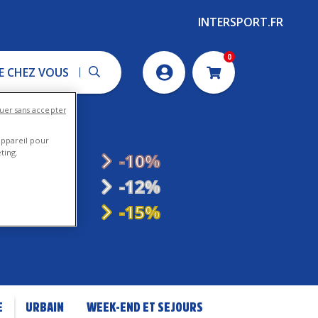
INTERSPORT.FR
0
DE CHEZ VOUS
Panier
uer sans accepter
appareil pour
ting.
-10%
-12%
T
-15%
E
URBAIN
WEEK-END ET SEJOURS