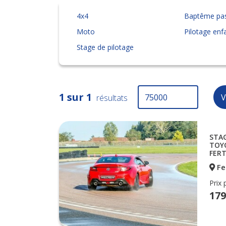
4x4
Baptême pa
Moto
Pilotage enf
Stage de pilotage
1 sur 1
V
résultats
STAG
TOYO
FER
Fe
Prix 
179