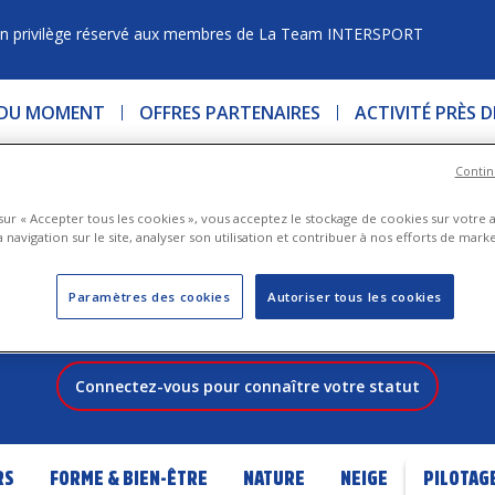
n privilège réservé aux membres de La Team INTERSPORT
 DU MOMENT
OFFRES PARTENAIRES
ACTIVITÉ PRÈS 
Contin
VOS ACTIVITÉS
 sur « Accepter tous les cookies », vous acceptez le stockage de cookies sur votre 
 navigation sur le site, analyser son utilisation et contribuer à nos efforts de marke
TEAM BRONZE
OTRE TEAM ?
TEAM ARGEN
Paramètres des cookies
Autoriser tous les cookies
onnalisées sur de nombreuses
TEAM OR
Connectez-vous pour connaître votre statut
RS
FORME & BIEN-ÊTRE
NATURE
NEIGE
PILOTAG