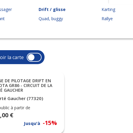
ssager
Drift / glisse
Karting
ant
Quad, buggy
Rallye
oir la carte
E DE PILOTAGE DRIFT EN
TA GR86 - CIRCUIT DE LA
TÉ GAUCHER
rté Gaucher (77320)
public à partir de
,00 €
-15%
Jusqu'à